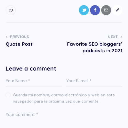
Navegación
PREVIOUS
NEXT
Quote Post
Favorite SEO bloggers’
de
podcasts in 2021
entradas
Leave a comment
Guarda mi nombre, correo electrónico y web en este
navegador para la próxima vez que comente.