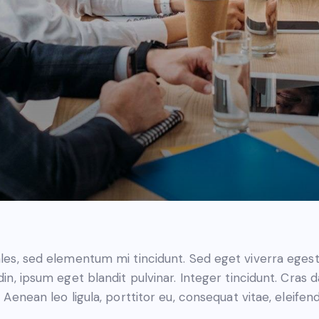
les, sed elementum mi tincidunt. Sed eget viverra egest
din, ipsum eget blandit pulvinar. Integer tincidunt. Cra
 Aenean leo ligula, porttitor eu, consequat vitae, eleifen