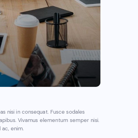
Utiliza
00:00
as nisi in consequat. Fusce sodales
las
s dapibus. Vivamus elementum semper nisi.
teclas
d ac, enim.
de