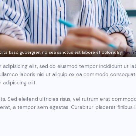
clita kasd gubergren, no sea sanctus est labore et dolore. By
Kevin
adipisicing elit, sed do eiusmod tempor incididunt ut l
ullamco laboris nisi ut aliquip ex ea commodo consequat. 
adipiscing elit.
ta. Sed eleifend ultricies risus, vel rutrum erat commod
rat, a tempor sem egestas. Curabitur placerat finibus l