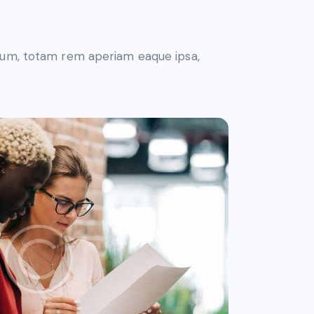
flecha
arriba/abajo
para
tium, totam rem aperiam eaque ipsa,
aumentar
o
disminuir
el
volumen.