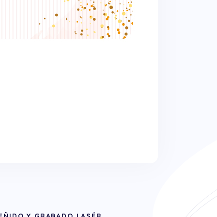
TEÑIDO Y GRABADO LASÉR