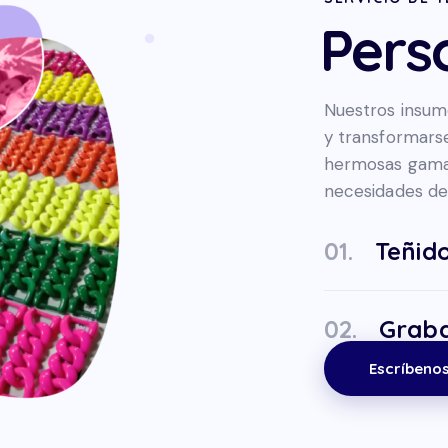
Pers
Nuestros insum
y transformarse
hermosas gamas
necesidades de
01.
Teñido
02.
Graba
Escríbeno