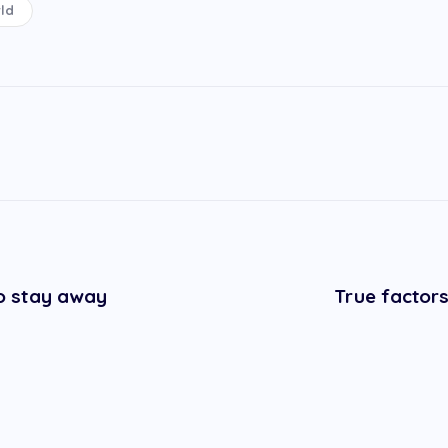
ld
o stay away
True factor