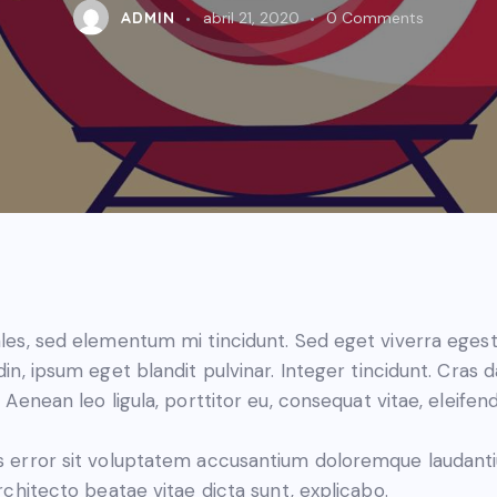
ADMIN
abril 21, 2020
0
Comments
les, sed elementum mi tincidunt. Sed eget viverra egest
din, ipsum eget blandit pulvinar. Integer tincidunt. Cra
 Aenean leo ligula, porttitor eu, consequat vitae, eleifen
tus error sit voluptatem accusantium doloremque laudan
architecto beatae vitae dicta sunt, explicabo.