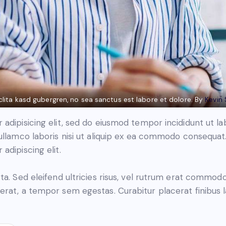
clita kasd gubergren, no sea sanctus est labore et dolore. By
Kevin
adipisicing elit, sed do eiusmod tempor incididunt ut l
ullamco laboris nisi ut aliquip ex ea commodo consequat. 
adipiscing elit.
ta. Sed eleifend ultricies risus, vel rutrum erat commod
rat, a tempor sem egestas. Curabitur placerat finibus l