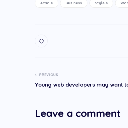
Article
Business
Style 4
Wor
Navegación
PREVIOUS
Young web developers may want t
de
entradas
Leave a comment