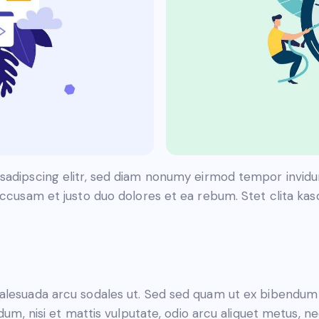
sadipscing elitr, sed diam nonumy eirmod tempor invidu
accusam et justo duo dolores et ea rebum. Stet clita ka
malesuada arcu sodales ut. Sed sed quam ut ex bibendu
dum, nisi et mattis vulputate, odio arcu aliquet metus, nec