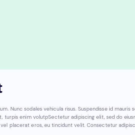
t
lum. Nunc sodales vehicula risus. Suspendisse id mauris so
t, turpis enim volutpSectetur adipiscing elit, sed do eiu
el placerat eros, eu tincidunt velit. Consectetur adipiscin