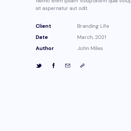
Nemo enim ipsam voluptatem quia volu
sit aspernatur aut odit.
Client
Branding Life
Date
March, 2021
Author
John Miles